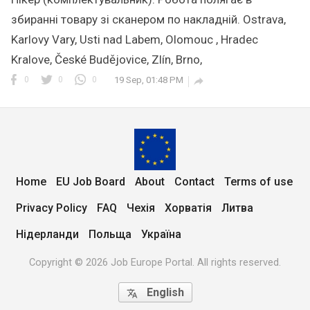
збиранні товару зі сканером по накладній. Ostrava,
Karlovy Vary, Usti nad Labem, Olomouc , Hradec
Kralove, České Budějovice, Zlín, Brno,
ms of use
ва
Нідерланди
0
0
0
19 Sep, 01:48 PM

served.
Home
EU Job Board
About
Contact
Terms of use
Privacy Policy
FAQ
Чехія
Хорватія
Литва
Нідерланди
Польща
Україна
Copyright © 2026 Job Europe Portal. All rights reserved.
English
