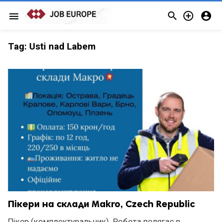



menu
Tag:
Usti nad Labem
Пікери на склади Makro, Czech Republic
Пікер (комплектувальник). Робота полягає в