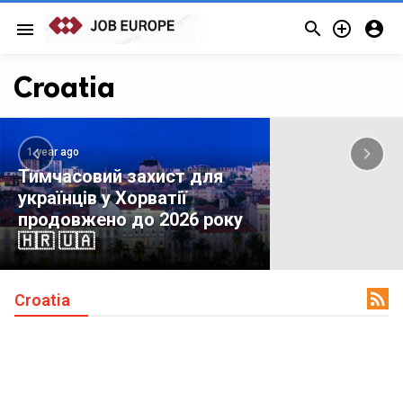



menu
Croatia


1 year ago
Тимчасовий захист для
українців у Хорватії
продовжено до 2026 року
🇭🇷 🇺🇦

Croatia